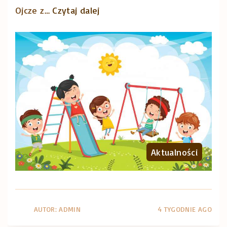
"
Ojcze z
…
Czytaj dalej
„
W
a
k
a
c
j
e
,
Aktualności
z
n
o
AUTOR:
ADMIN
4 TYGODNIE AGO
w