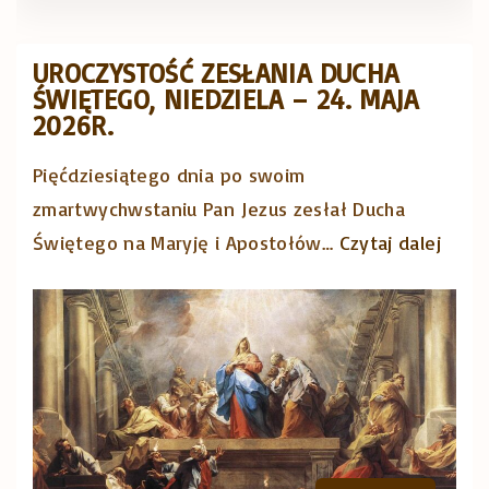
a
y
l
w
UROCZYSTOŚĆ ZESŁANIA DUCHA
e
e
ŚWIĘTEGO, NIEDZIELA – 24. MAJA
n
g
2026R.
i
o
Pięćdziesiątego dnia po swoim
e
R
zmartwychwstaniu Pan Jezus zesłał Ducha
m
ó
"
Świętego na Maryję i Apostołów
…
Czytaj dalej
a
ż
U
w
a
R
a
ń
O
k
c
C
a
a
Z
c
"
Y
j
S
i