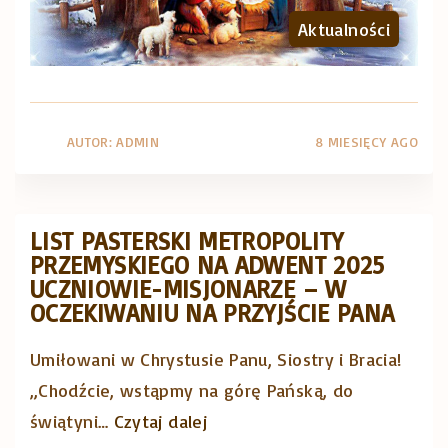
s
J
Aktualności
t
a
y
n
c
T
z
AUTOR:
ADMIN
8 MIESIĘCY AGO
w
n
a
i
r
a
LIST PASTERSKI METROPOLITY
d
2
PRZEMYSKIEGO NA ADWENT 2025
o
UCZNIOWIE-MISJONARZE – W
0
w
OCZEKIWANIU NA PRZYJŚCIE PANA
2
s
6
Umiłowani w Chrystusie Panu, Siostry i Bracia!
k
r
„Chodźcie, wstąpmy na górę Pańską, do
i
.
"
świątyni
…
Czytaj dalej
„
"