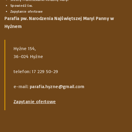
m
Spowiedź św.
i
Zapytanie ofertowe
Parafia pw. Narodzenia Najświętszej Maryi Panny w
s
Hyżnem
j
o
n
Hyżne 154,
36-024 Hyżne
a
r
telefon: 17 229 50-29
z
e
e-mail:
parafia.hyzne@gmail.com
–
Zapytanie ofertowe
w
o
c
z