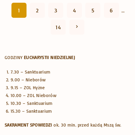
S
t
ę
1
2
3
4
5
6
…
r
t
t
o
o
N
14
r
p
B
e
o
o
o
l
ż
n
x
GODZINY
EUCHARYSTII NIEDZIELNEJ
i
e
i
t
t
7.30 – Sanktuarium
g
9.00 – Nieborów
y
c
o
p
9.15 – ZOL Hyżne
P
N
o
10.00 – ZOL Nieborów
r
a
a
10.30 – Sanktuarium
w
z
r
15.30 – Sanktuarium
g
e
a
o
SAKRAMENT SPOWIEDZI
ok. 30 min. przed każdą Mszą św.
m
d
n
e