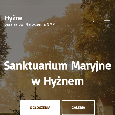
S
k
Hyżne
i
parafia pw. Narodzenia NMP
p
t
o
c
o
Sanktuarium Maryjne
n
t
w Hyżnem
e
n
t
OGŁOSZENIA
GALERIA