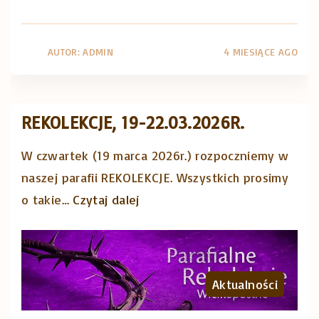
e
K
2
z
a
0
u
t
2
AUTOR:
ADMIN
4 MIESIĄCE AGO
s
o
6
ż
l
r
y
i
.
REKOLEKCJE, 19-22.03.2026R.
j
c
"
W czwartek (19 marca 2026r.) rozpoczniemy w
e
k
naszej parafii REKOLEKCJE. Wszystkich prosimy
!
i
"
o takie
…
Czytaj dalej
"
e
R
g
e
o
k
K
Aktualności
o
E
l
P