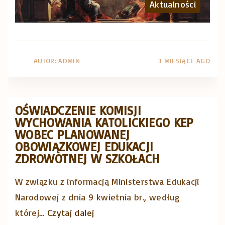
Aktualności
T
o
O
d
Ś
m
Ć
o
AUTOR:
ADMIN
3 MIESIĄCE AGO
Z
d
E
l
S
i
OŚWIADCZENIE KOMISJI
Ł
WYCHOWANIA KATOLICKIEGO KEP
t
WOBEC PLANOWANEJ
A
w
OBOWIĄZKOWEJ EDUKACJI
N
y
ZDROWOTNEJ W SZKOŁACH
I
!
W związku z informacją Ministerstwa Edukacji
A
L
Narodowej z dnia 9 kwietnia br., według
D
i
"
której
…
Czytaj dalej
U
t