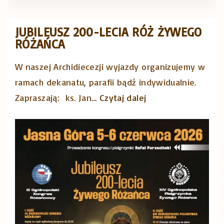
u
s
JUBILEUSZ 200-LECIA RÓŻ ŻYWEGO
ą
RÓŻAŃCA
w
a
W naszej Archidiecezji wyjazdy organizujemy w
k
ramach dekanatu, parafii bądź indywidualnie.
a
"
Zapraszają: ks. Jan
…
Czytaj dalej
c
J
j
u
e
b
,
i
n
l
a
e
p
u
e
s