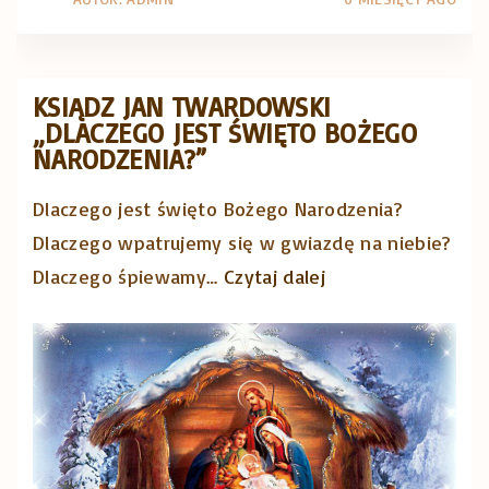
ł
e
ł
a
j
o
w
w
w
KSIĄDZ JAN TWARDOWSKI
i
s
a
„DLACZEGO JEST ŚWIĘTO BOŻEGO
e
z
NARODZENIA?”
B
ń
k
o
s
Dlaczego jest święto Bożego Narodzenia?
o
ż
t
Dlaczego wpatrujemy się w gwiazdę na niebie?
ł
e
w
"
Dlaczego śpiewamy
…
Czytaj dalej
a
g
"
K
c
o
s
h
,
i
"
2
ą
5
d
.
z