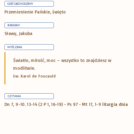
y
z
i
s
Przemienienie Pańskie, święto
e
k
n
e
i
i
Sławy, Jakuba
w
e
a
p
g
?
o
”
i
Światło, miłość, moc – wszystko to znajdziesz w
n
"
modlitwie.
s
a
św. Karol de Foucauld
ó
A
d
w
w
Dn 7, 9-10. 13-14 (2 P 1, 16-19) • Ps 97 • Mt 17, 1-9
liturgia dnia
e
n
t