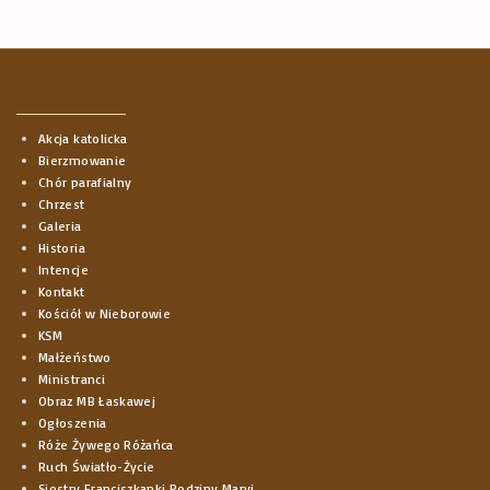
2
0
2
5
Akcja katolicka
U
Bierzmowanie
Chór parafialny
c
Chrzest
z
Galeria
Historia
n
Intencje
Kontakt
i
Kościół w Nieborowie
o
KSM
Małżeństwo
w
Ministranci
i
Obraz MB Łaskawej
Ogłoszenia
e
Róże Żywego Różańca
-
Ruch Światło-Życie
Siostry Franciszkanki Rodziny Maryi