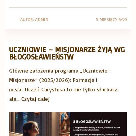
e
w
k
o
AUTOR:
ADMIN
5 MIESIĘCY AGO
c
b
j
e
e
c
UCZNIOWIE – MISJONARZE ŻYJĄ WG
,
p
BŁOGOSŁAWIEŃSTW
1
l
Główne założenia programu „Uczniowie-
9
a
Misjonarze” (2025/2026): Formacja i
-
n
misja: Uczeń Chrystusa to nie tylko słuchacz,
2
o
"
ale
…
Czytaj dalej
2
w
U
.
a
c
0
n
z
3
e