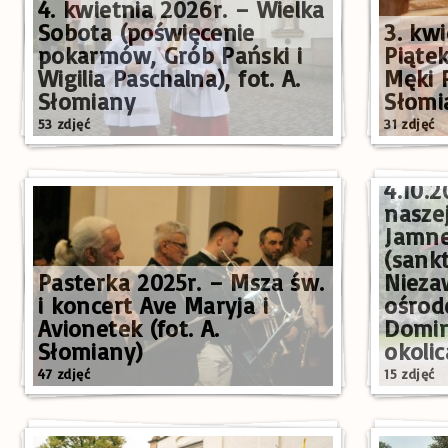
4. kwietnia 2026r. – Wielka
Sobota (poświęcenie
3. kwi
pokarmów, Grób Pański i
Piątek
Wigilia Paschalna), fot. A.
Męki P
Słomiany
Słomi
53 zdjęć
31 zdjęć
4.10.2
nasze
Jamne
(sank
Pasterka 2025r. – Msza św.
Nieza
i koncert Ave Maryja i
ośrod
Avionetek (fot. A.
Domin
Słomiany)
okoli
47 zdjęć
15 zdjęć