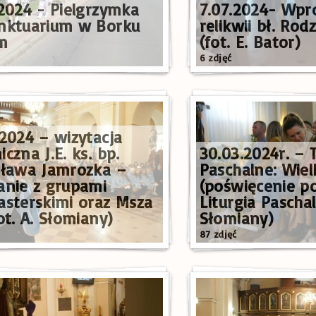
.2024 - Pielgrzymka
7.07.2024- Wpr
nktuarium w Borku
relikwii bł. Ro
m
(fot. E. Bator)
6 zdjęć
.2024 – wizytacja
czna J.E. ks. bp.
30.03.2024r. – 
sława Jamrozka –
Paschalne: Wie
anie z grupami
(poświęcenie p
asterskimi oraz Msza
Liturgia Paschal
ot. A. Słomiany)
Słomiany)
87 zdjęć