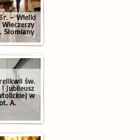
6r. – Wielki
 Wieczerzy
A. Słomiany
elikwii św.
i Jubileusz
atolickiej w
ot. A.