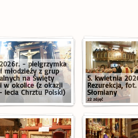
.2026r. - pielgrzymka
 i młodzieży z grup
ialnych na Święty
5. kwietnia 202
i w okolice (z okazji
Rezurekcja, fot.
 lecia Chrztu Polski)
Słomiany
22 zdjęć