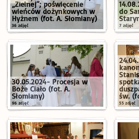
„Zielnej”; poświęcenie
14.08
wieńców dożynkowych w
do Sa
Hyżnem (fot. A. Słomiany)
Stary
36 zdjęć
7 zdjęć
24.04
kanoni
Stani
30.05.2024- Procesja w
spotk
Boże Ciało (fot. A.
duszp
Słomiany)
św. (f
96 zdjęć
55 zdjęć