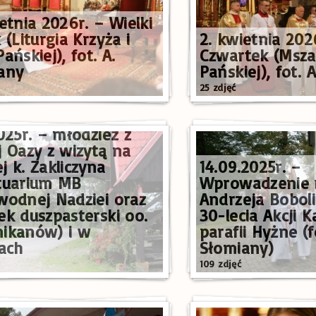
etnia 2026r. – Wielki
 (Liturgia Krzyża i
2. kwietnia 202
ańskiej), fot. A.
Czwartek (Msza
any
Pańskiej), fot. 
25 zdjęć
025r. – młodzież z
j Oazy z wizytą na
j k. Zakliczyna
14.09.2025r. –
tuarium MB
Wprowadzenie r
wodnej Nadziei oraz
Andrzeja Boboli 
ek duszpasterski oo.
30-lecia Akcji K
ikanów) i w
parafii Hyżne (f
cach
Słomiany)
109 zdjęć