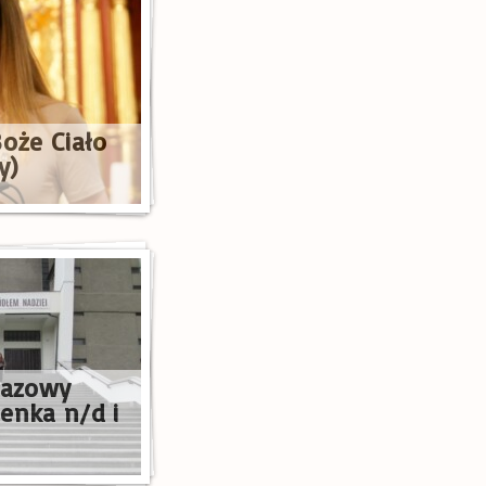
Boże Ciało
y)
Oazowy
enka n/d i