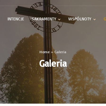
INTENCJE
SAKRAMENTY
WSPÓLNOTY
G
Spowiedź św.
Akcja Katolicka
Chrzest
Ruch Światło-Życie
Bierzmowanie
Katolickie
Stowarzyszenie
Home
»
Galeria
Małżeństwo
Młodzieży
Ministranci
Galeria
Róże Żywego Różańca
Chór parafialny
Siostry Franciszkanki
Rodziny Maryi