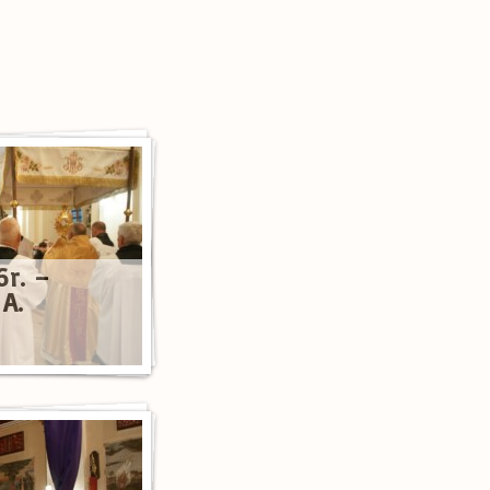
6r. –
 A.