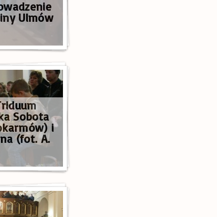
owadzenie
dziny Ulmów
Triduum
lka Sobota
okarmów) i
na (fot. A.