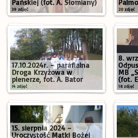
Pańskiej (fot. A. Słomiany)
Palmo
39 zdjęć
20 zdjęć
8. wr
17.10.2024r. – parafialna
Odpust
Droga Krzyżowa w
MB „S
plenerze, fot. A. Bator
(fot. 
14 zdjęć
18 zdjęć
15. sierpnia 2024 –
Uroczystość Matki Bożej