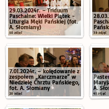
29.03.2024r. – Triduum
Paschalne: Wielki Piątek -
28.03
Liturgia Męki Pańskiej (fot.
Pasch
A. Słomiany)
Pański
50 zdjęć
38 zdjęć
7.01.2024r. – kolędowanie z
zespołem „Karczmarze” w
Paste
Niedzielę Chrztu Pańskiego,
Maryja
fot. A. Słomiany
A. Sł
20 zdjęć
41 zdjęć