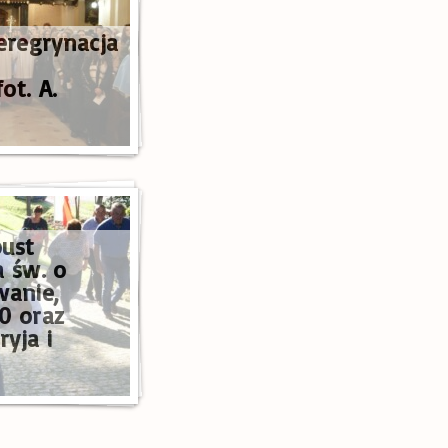
peregrynacja
ot. A.
pust
a św. o
wanie,
0 oraz
yja i