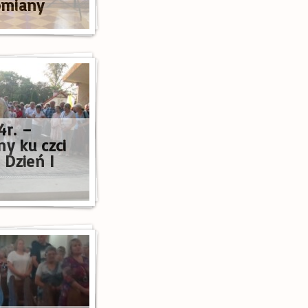
łomiany
4r. –
ny ku czci
 Dzień I