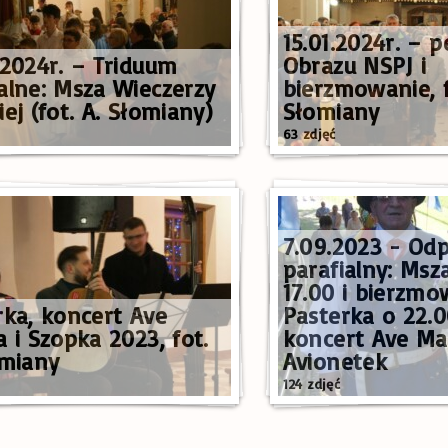
15.01.2024r. – 
.2024r. – Triduum
Obrazu NSPJ i
alne: Msza Wieczerzy
bierzmowanie, f
ej (fot. A. Słomiany)
Słomiany
63 zdjęć
7.09.2023 - Od
parafialny: Msz
17.00 i bierzmo
rka, koncert Ave
Pasterka o 22.0
 i Szopka 2023, fot.
koncert Ave Mar
omiany
Avionetek
124 zdjęć