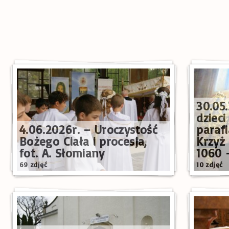
30.05
dzieci
4.06.2026r. – Uroczystość
paraf
Bożego Ciała i procesja,
Krzyż 
fot. A. Słomiany
1060 –
69 zdjęć
10 zdjęć