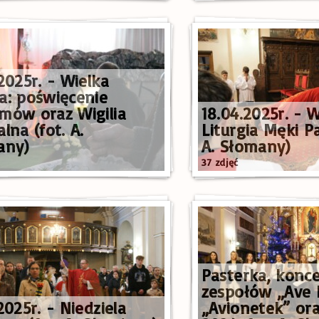
2025r. - Wielka
a: poświęcenie
mów oraz Wigilia
18.04.2025r. - W
lna (fot. A.
Liturgia Męki Pa
any)
A. Słomany)
37 zdjęć
Pasterka, konce
zespołów „Ave 
2025r. - Niedziela
„Avionetek” or