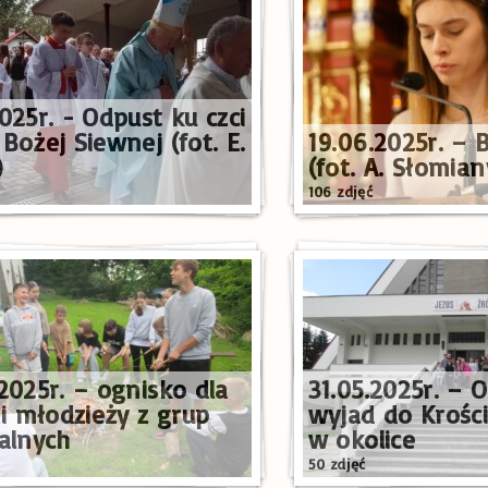
025r. - Odpust ku czci
Bożej Siewnej (fot. E.
19.06.2025r. – 
)
(fot. A. Słomian
106 zdjęć
2025r. – ognisko dla
31.05.2025r. – 
 i młodzieży z grup
wyjad do Krości
ialnych
w okolice
50 zdjęć