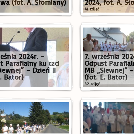
wa (fot. A. Słomiany)
2024, fot. A. S
41 zdjęć
ześnia 2024r. –
7. września 202
 Parafialny ku czci
Odpust Parafial
iewnej” – Dzień II
MB „Siewnej” –
E. Bator)
(fot. E. Bator)
42 zdjęć