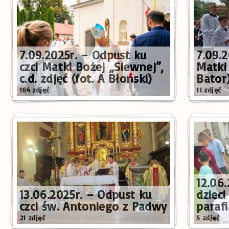
7.09.2025r. – Odpust ku
7.09.2
czci Matki Bożej „Siewnej”,
Matki 
c.d. zdjęć (fot. A Błoński)
Bator
164 zdjęć
11 zdjęć
12.06.
13.06.2025r. – Odpust ku
dzieci
czci św. Antoniego z Padwy
paraf
21 zdjęć
5 zdjęć