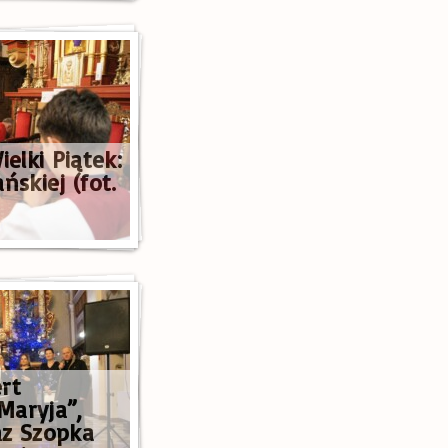
ielki Piątek:
ńskiej (fot.
rt
Maryja”,
az Szopka