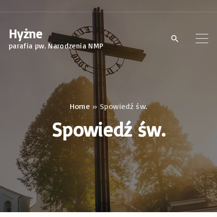
S
k
Hyżne
i
parafia pw. Narodzenia NMP
p
t
o
c
Home
»
Spowiedź św.
o
Spowiedź św.
n
t
e
n
t